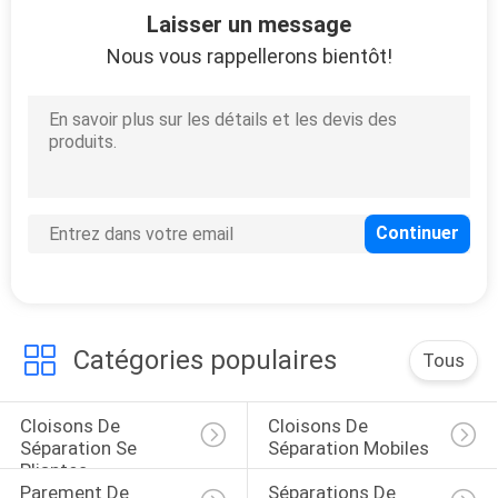
Laisser un message
CONTRÔLE
Nous vous rappellerons bientôt!
DE
QUALITÉ
CONTACTEZ-
NOUS
NOUVELLES
Catégories populaires
Tous
DEMANDEZ
UNE
Cloisons De 
Cloisons De 
Séparation Se 
Séparation Mobiles
CITATION
Pliantes
Parement De 
Séparations De 