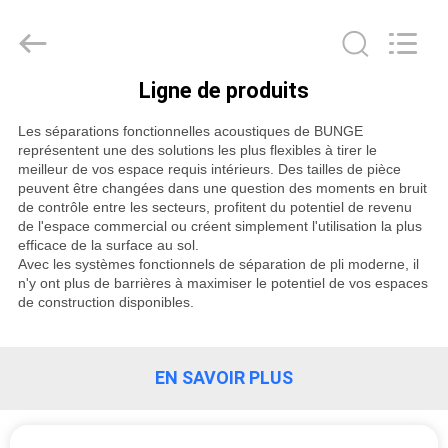
Guangdong
Bunge
Building
Material
Industrial
Co.,
Ltd.
Ligne de produits
All
MAISON
Rights
Reserved.
Les séparations fonctionnelles acoustiques de BUNGE
représentent une des solutions les plus flexibles à tirer le
PRODUITS
meilleur de vos espace requis intérieurs. Des tailles de pièce
peuvent être changées dans une question des moments en bruit
de contrôle entre les secteurs, profitent du potentiel de revenu
AU
de l'espace commercial ou créent simplement l'utilisation la plus
efficace de la surface au sol.
SUJET
Avec les systèmes fonctionnels de séparation de pli moderne, il
n'y ont plus de barrières à maximiser le potentiel de vos espaces
DE
de construction disponibles.
NOUS
EN SAVOIR PLUS
VISITE
D'USINE