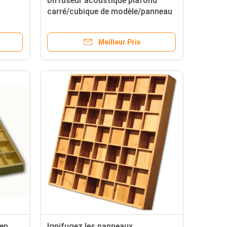
Diffuseur acoustique plafond
carré/cubique de modèle/panneau
en bois de diffuseur
Meilleur Prix
en
Ignifugez les panneaux