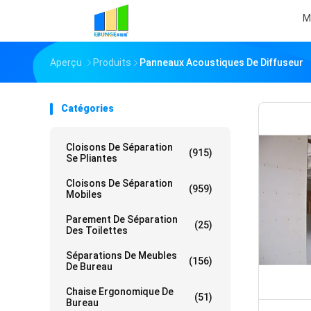
M
Aperçu
Produits
Panneaux Acoustiques De Diffuseur
Catégories
Cloisons De Séparation
(915)
Se Pliantes
Cloisons De Séparation
(959)
Mobiles
Parement De Séparation
(25)
Des Toilettes
Séparations De Meubles
(156)
De Bureau
Chaise Ergonomique De
(51)
Bureau