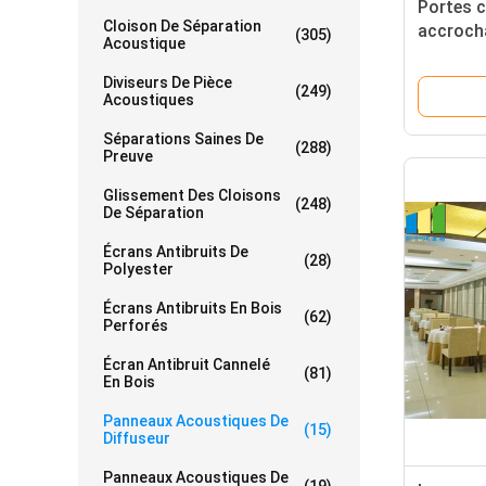
Portes c
Cloison De Séparation
accroch
(305)
Acoustique
séparati
de luxe 
Diviseurs De Pièce
(249)
Acoustiques
Séparations Saines De
(288)
Preuve
Glissement Des Cloisons
(248)
De Séparation
Écrans Antibruits De
(28)
Polyester
Écrans Antibruits En Bois
(62)
Perforés
Écran Antibruit Cannelé
(81)
En Bois
Panneaux Acoustiques De
(15)
Diffuseur
Panneaux Acoustiques De