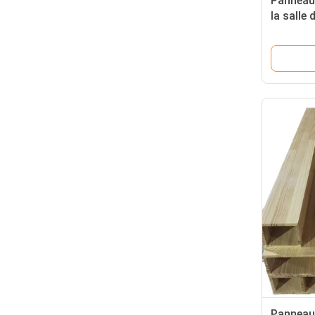
Panneaux
la salle
de enreg
bois sol
Panneau