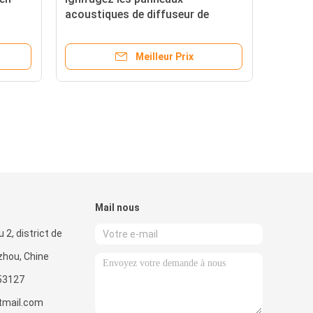
acoustiques de diffuseur de
 la
plafond décoratif 600 * 1200
millimètres
Meilleur Prix
Mail nous
 2, district de
zhou, Chine
53127
mail.com