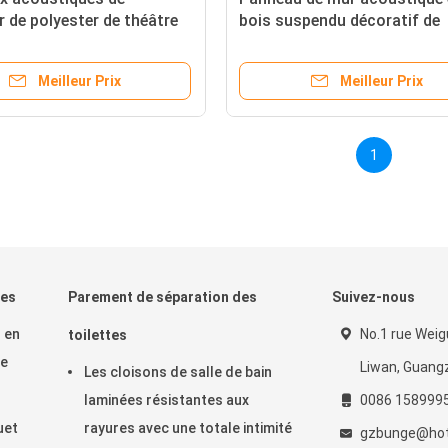
r de polyester de théâtre
bois suspendu décoratif de
 de réduction, panneau
diffuseur du plafond 3d pour
tion saine
salle de conférence
Meilleur Prix
Meilleur Prix
1
les
Parement de séparation des
Suivez-nous
 en
No.1 rue Weigu
toilettes
de
Liwan, Guang
Les cloisons de salle de bain
laminées résistantes aux
0086 158999
uet
rayures avec une totale intimité
gzbunge@hot