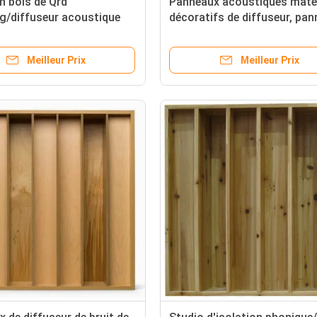
n bois de Qrd
Panneaux acoustiques matér
g/diffuseur acoustique
décoratifs de diffuseur, pa
e le traitement carré de
insonorisant
Meilleur Prix
Meilleur Prix