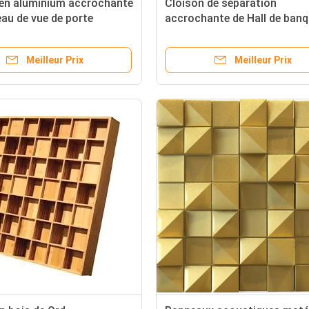
 en aluminium accrochante
Cloison de séparation
au de vue de porte
accrochante de Hall de banq
ante de Melamin 1000
porte coulissante de lieu de
res
réunion de contreplaqué
Meilleur Prix
Meilleur Prix