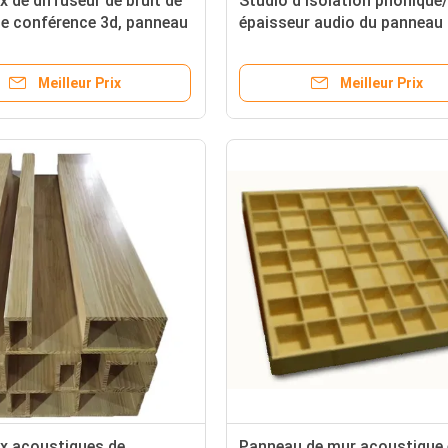
 de diffuseur de bruit de
Studio d'isolation phonique/
 de conférence 3d, panneau
épaisseur audio du panneau
istrement de diffuseur en
70/85/100mm de diffuseur
ide
Meilleur Prix
Meilleur Prix
x acoustiques de
Panneau de mur acoustique 