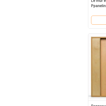
Le mur e
Ppanelin
lambriss
bord