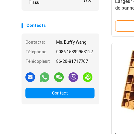
(19)
Largeur
Tissu
de panne
couliss
millimèt
Contacts
Contacts:
Ms. Buffy Wang
Téléphone:
0086 15899953127
Télécopieur:
86-20-81717767
Contact