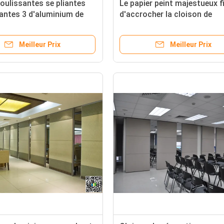
oulissantes se pliantes
Le papier peint majestueux fi
antes 3 d'aluminium de
d'accrocher la cloison de
on de bureau de système
séparation fonctionnelle
1/4 pouces
acoustique de porte couliss
Meilleur Prix
Meilleur Prix