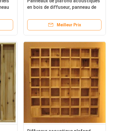
iels
Panneaux de plafond acoustiques
nneau
en bois de diffuseur, panneau de
mur de preuve de bruit
d'amphithéâtre des forces de
Meilleur Prix
défense principale 3D