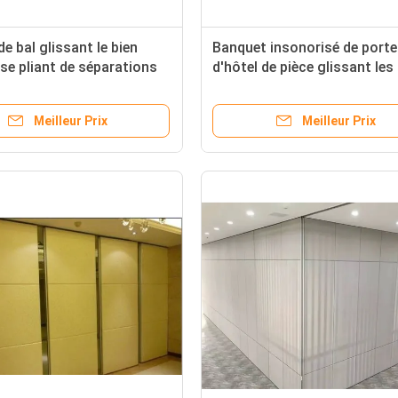
de bal glissant le bien
Banquet insonorisé de port
 se pliant de séparations
d'hôtel de pièce glissant les
norme de l'isolation
forces de défense principale
e ASTM
pliantes de séparation avec 
Meilleur Prix
Meilleur Prix
mélamine