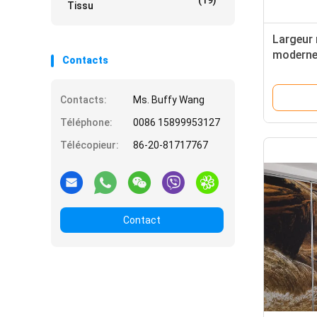
(19)
Tissu
Largeur
moderne
Contacts
800mm/g
séparati
Contacts:
Ms. Buffy Wang
Téléphone:
0086 15899953127
Télécopieur:
86-20-81717767
Contact