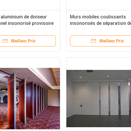
n aluminium de diviseur
Murs mobiles coulissants
nel insonorisé provisoire
insonorisés de séparation d
 la séparation se pliante
pliage de lieu de réunion pour
salle de classe d'école
Meilleur Prix
Meilleur Prix