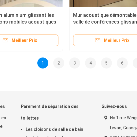
n aluminium glissant les
Mur acoustique démontable
ions mobiles acoustiques
salle de conférences glissan
sées se pliantes d'hôtel de
séparation se pliante pour la
 de séparation
de banquet
Meilleur Prix
Meilleur Prix
1
2
3
4
5
6
les
Parement de séparation des
Suivez-nous
 en
No.1 rue Weigu
toilettes
de
Liwan, Guang
Les cloisons de salle de bain