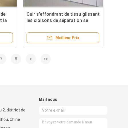
 de
Cuir s'effondrant de tissu glissant
t la
les cloisons de séparation se
 pièce
pliantes pour le centre de
conférences
Meilleur Prix
7
8
>
>>
Mail nous
 2, district de
zhou, Chine