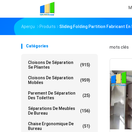
M
Aperçu
Produits
Sliding Folding Partition Fabricant En
Catégories
mots clés
「
Cloisons De Séparation
(915)
Se Pliantes
Cloisons De Séparation
(959)
Mobiles
Parement De Séparation
(25)
Des Toilettes
Séparations De Meubles
(156)
De Bureau
Chaise Ergonomique De
(51)
Bureau