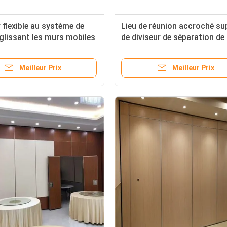
 flexible au système de
Lieu de réunion accroché su
glissant les murs mobiles
de diviseur de séparation de
ts de séparations pour
bureau glissant la séparatio
ation facile de salle de
pliante
Meilleur Prix
Meilleur Prix