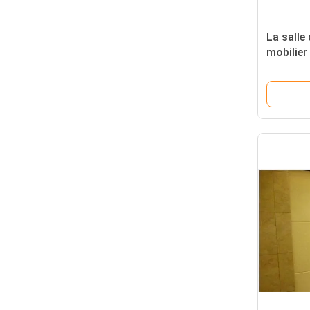
La salle 
mobilier
mure la 
phoniqu