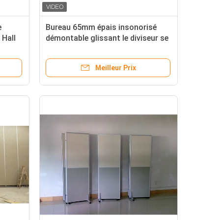
e
Bureau 65mm épais insonorisé
 Hall
démontable glissant le diviseur se
pliant de cloison de séparation
Meilleur Prix