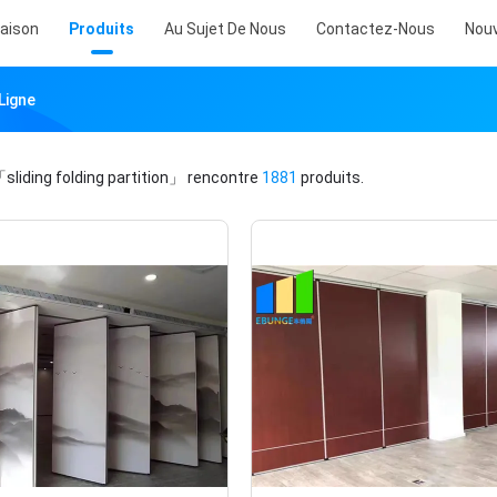
aison
Produits
Au Sujet De Nous
Contactez-Nous
Nouv
 Ligne
sliding folding partition」
rencontre
1881
produits.