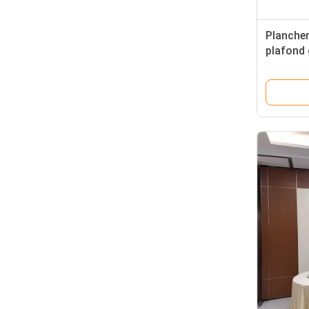
Plancher
plafond 
se plian
l'install
classe