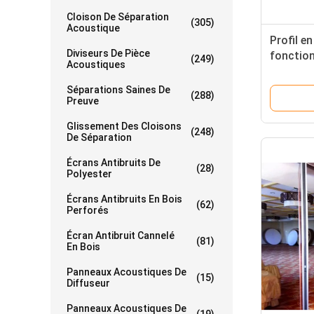
Cloison De Séparation
(305)
Acoustique
Profil e
Diviseurs De Pièce
fonction
(249)
Acoustiques
glissant
Séparations Saines De
(288)
Preuve
Glissement Des Cloisons
(248)
De Séparation
Écrans Antibruits De
(28)
Polyester
Écrans Antibruits En Bois
(62)
Perforés
Écran Antibruit Cannelé
(81)
En Bois
Panneaux Acoustiques De
(15)
Diffuseur
Panneaux Acoustiques De