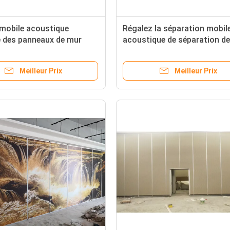
 mobile acoustique
Régalez la séparation mobil
 des panneaux de mur
acoustique de séparation de
lissement de la
glissant les cloisons de
on se pliante
séparation se pliantes
Meilleur Prix
Meilleur Prix