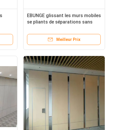
es
EBUNGE glissant les murs mobiles
se pliants de séparations sans
 se
finition de mélamine de voie pour
de la
la division de l'espace
Meilleur Prix