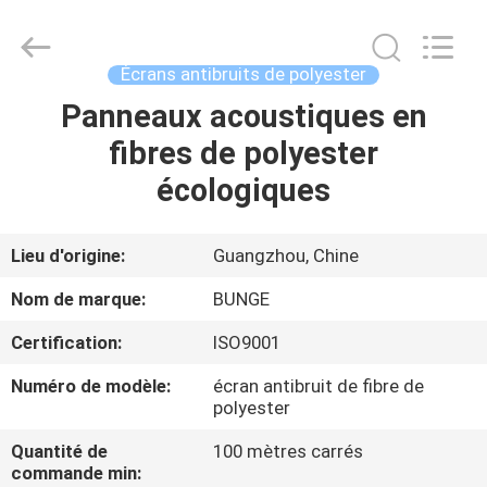
Guangdong
Bunge
Building
Material
Industrial
Écrans antibruits de polyester
Co.,
Ltd.
All
Panneaux acoustiques en
MAISON
Rights
Reserved.
fibres de polyester
PRODUITS
écologiques
AU
Lieu d'origine:
Guangzhou, Chine
SUJET
Nom de marque:
BUNGE
DE
Certification:
ISO9001
NOUS
Numéro de modèle:
écran antibruit de fibre de
polyester
VISITE
Quantité de
100 mètres carrés
D'USINE
commande min: