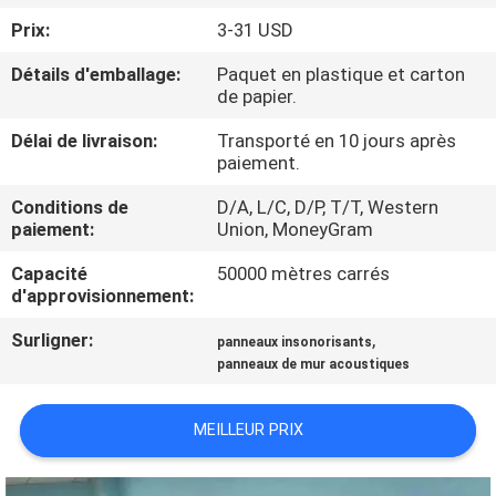
Prix:
3-31 USD
CONTRÔLE
Détails d'emballage:
Paquet en plastique et carton
DE
de papier.
QUALITÉ
Délai de livraison:
Transporté en 10 jours après
paiement.
CONTACTEZ-
Conditions de
D/A, L/C, D/P, T/T, Western
paiement:
Union, MoneyGram
NOUS
Capacité
50000 mètres carrés
d'approvisionnement:
NOUVELLES
Surligner:
,
panneaux insonorisants
panneaux de mur acoustiques
DEMANDEZ
UNE
MEILLEUR PRIX
CITATION