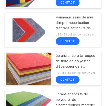
CONTACT
Panneaux sains de mur
d'imperméabilisation
d'écrans antibruits de
polyester d'amphithéâtre
US 3 - 28 dollars per square meter MOQ:100 mètres carrés
CONTACT
écrans antibruits rouges
de fibre de polyester
d'épaisseur de 9
millimètres pour l'OEM de
3-25 USD MOQ:100 mètres carrés
cinéma
CONTACT
Écrans antibruits de
polyester de
cinéma/conseil matériel