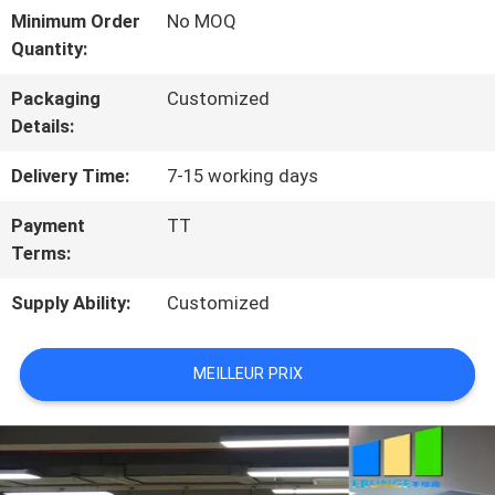
VISITE
Minimum Order
No MOQ
Quantity:
D'USINE
Packaging
Customized
Details:
CONTRÔLE
Delivery Time:
7-15 working days
DE
Payment
TT
QUALITÉ
Terms:
Supply Ability:
Customized
CONTACTEZ-
NOUS
MEILLEUR PRIX
NOUVELLES