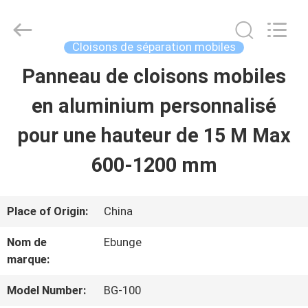
Guangdong
Bunge
Building
Material
Cloisons de séparation mobiles
Industrial
Co.,
Panneau de cloisons mobiles
MAISON
Ltd.
All
Rights
en aluminium personnalisé
Reserved.
PRODUITS
pour une hauteur de 15 M Max
600-1200 mm
AU
SUJET
Place of Origin:
China
DE
Nom de
Ebunge
marque:
NOUS
Model Number:
BG-100