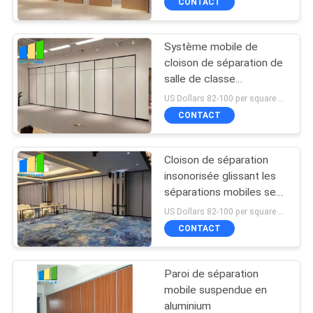
CONTACT
Système mobile de
cloison de séparation de
salle de classe
insonorisée d'école pour
US Dollars 82-100 per square meter MOQ:Aucun MOQ, accueil de petite quantité
le bureau
CONTACT
Cloison de séparation
insonorisée glissant les
séparations mobiles se
pliantes pour le
US Dollars 82-100 per square meter MOQ:Aucun MOQ, accueil de petite quantité
restaurant
CONTACT
Paroi de séparation
mobile suspendue en
aluminium