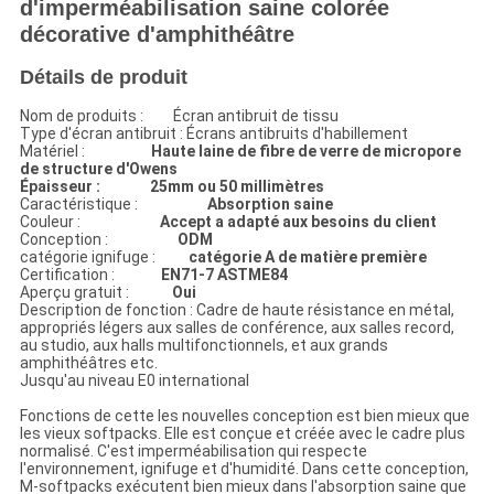
d'imperméabilisation saine colorée
décorative d'amphithéâtre
Détails de produit
Nom de produits : Écran antibruit de tissu
Type d'écran antibruit : Écrans antibruits d'habillement
Matériel :
Haute laine de fibre de verre de micropore
de structure d'Owens
Épaisseur : 25mm ou 50 millimètres
Caractéristique :
Absorption saine
Couleur :
Accept a adapté aux besoins du client
Conception :
ODM
catégorie ignifuge :
catégorie A de matière première
Certification :
EN71-7 ASTME84
Aperçu gratuit :
Oui
Description de fonction : Cadre de haute résistance en métal,
appropriés légers aux salles de conférence, aux salles record,
au studio, aux halls multifonctionnels, et aux grands
amphithéâtres etc.
Jusqu'au niveau E0 international
Fonctions de cette les nouvelles conception est bien mieux que
les vieux softpacks. Elle est conçue et créée avec le cadre plus
normalisé. C'est imperméabilisation qui respecte
l'environnement, ignifuge et d'humidité. Dans cette conception,
M-softpacks exécutent bien mieux dans l'absorption saine que