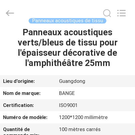
Guangdong
Bunge
Building
Material
Industrial
Panneaux acoustiques de tissu
Co.,
Ltd.
All
Panneaux acoustiques
MAISON
Rights
Reserved.
verts/bleus de tissu pour
PRODUITS
l'épaisseur décorative de
l'amphithéâtre 25mm
AU
SUJET
Lieu d'origine:
Guangdong
DE
Nom de marque:
BANGE
NOUS
Certification:
ISO9001
Numéro de modèle:
1200*1200 millimètre
VISITE
D'USINE
Quantité de
100 mètres carrés