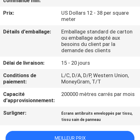
commande min:
Prix:
US Dollars 12 - 38 per square
CONTRÔLE
meter
DE
Détails d'emballage:
Emballage standard de carton
QUALITÉ
ou emballage adapté aux
besoins du client par la
demande des clients
CONTACTEZ-
Délai de livraison:
15 - 20 jours
NOUS
Conditions de
L/C, D/A, D/P, Western Union,
paiement:
MoneyGram, T/T
NOUVELLES
Capacité
200000 mètres carrés par mois
d'approvisionnement:
DEMANDEZ
Surligner:
,
Écrans antibruits enveloppés par tissu
UNE
tissu sain de panneau
CITATION
MEILLEUR PRIX