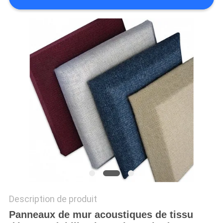
PLAN
DU
SITE
PRIVACY
POLICY
Description de produit
Panneaux de mur acoustiques de tissu