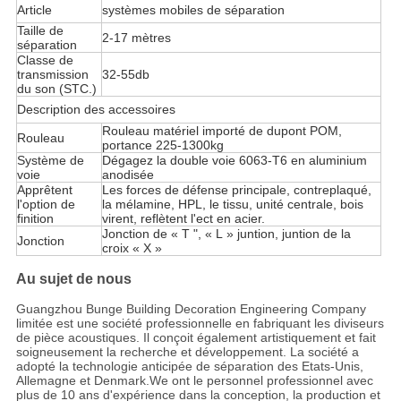
Article
systèmes mobiles de séparation
Taille de
2-17 mètres
séparation
Classe de
transmission
32-55db
du son (STC.)
Description des accessoires
Rouleau matériel importé de dupont POM,
Rouleau
portance 225-1300kg
Système de
Dégagez la double voie 6063-T6 en aluminium
voie
anodisée
Apprêtent
Les forces de défense principale, contreplaqué,
l'option de
la mélamine, HPL, le tissu, unité centrale, bois
finition
virent, reflètent l'ect en acier.
Jonction de « T ", « L » juntion, juntion de la
Jonction
croix « X »
Au sujet de nous
Guangzhou Bunge Building Decoration Engineering Company
limitée est une société professionnelle en fabriquant les diviseurs
de pièce acoustiques. Il conçoit également artistiquement et fait
soigneusement la recherche et développement. La société a
adopté la technologie anticipée de séparation des Etats-Unis,
Allemagne et Denmark.We ont le personnel professionnel avec
plus de 10 ans d'expérience dans la conception, la production et