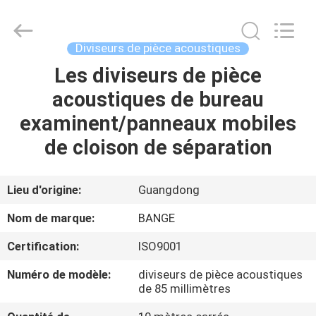
Guangdong
Bunge
Building
Material
Industrial
Diviseurs de pièce acoustiques
Co.,
Ltd.
All
Les diviseurs de pièce
MAISON
Rights
Reserved.
acoustiques de bureau
PRODUITS
examinent/panneaux mobiles
de cloison de séparation
AU
SUJET
Lieu d'origine:
Guangdong
DE
Nom de marque:
BANGE
NOUS
Certification:
ISO9001
Numéro de modèle:
diviseurs de pièce acoustiques
VISITE
de 85 millimètres
D'USINE