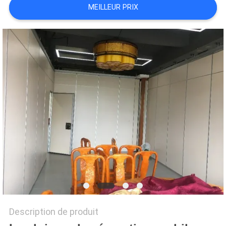
MEILLEUR PRIX
PLAN
DU
SITE
PRIVACY
POLICY
Description de produit