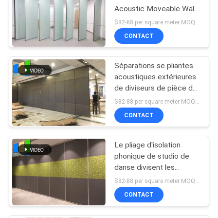
Acoustic Moveable Wall
Folding de banquet
$82-88 per square meter MOQ:Pas de MOQ, bienvenue en petite quantité
CONTACT
Séparations se pliantes
acoustiques extérieures
de diviseurs de pièce de
tissu épais de 85
$82-88 per square meter MOQ:Pas de MOQ, bienvenue en petite quantité
millimètres
CONTACT
Le pliage d'isolation
phonique de studio de
danse divisent les
diviseurs de pièce
$82-88 per square meter MOQ:Pas de MOQ, bienvenue en petite quantité
acoustiques
CONTACT