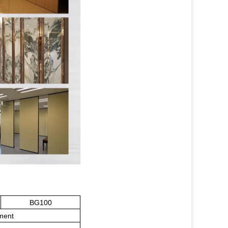
BG100
ment