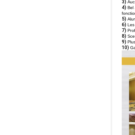
3)
Aucu
4)
Bel 
fonctio
5)
Alu
6)
Les
7)
Pro
8)
Sce
9)
Plu
10)
Ga