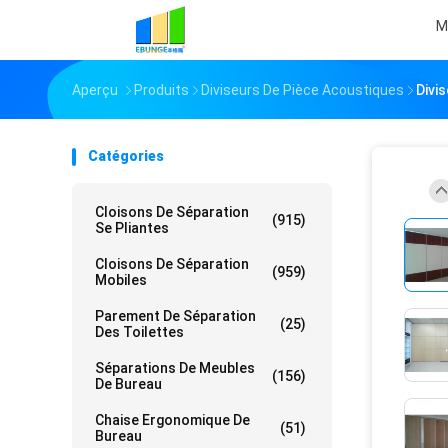
M
Aperçu
Produits
Diviseurs De Pièce Acoustiques
Divi
Catégories
Cloisons De Séparation
(915)
Se Pliantes
Cloisons De Séparation
(959)
Mobiles
Parement De Séparation
(25)
Des Toilettes
Séparations De Meubles
(156)
De Bureau
Chaise Ergonomique De
(51)
Bureau