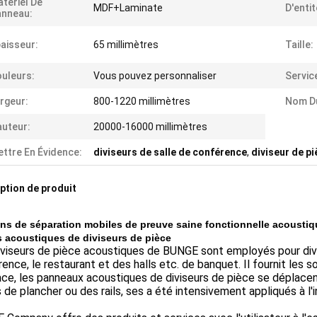
tériel De
MDF+Laminate
D'entit
anneau:
aisseur:
65 millimètres
Taille:
uleurs:
Vous pouvez personnaliser
Servic
rgeur:
800-1220 millimètres
Nom Du
uteur:
20000-16000 millimètres
ttre En Évidence:
diviseurs de salle de conférence
,
diviseur de pi
ption de produit
ns de séparation mobiles de preuve saine fonctionnelle acoustiqu
s acoustiques de diviseurs de pièce
viseurs de pièce acoustiques de BUNGE sont employés pour divis
ence, le restaurant et des halls etc. de banquet. Il fournit les
ce, les panneaux acoustiques de diviseurs de pièce se déplacent
 de plancher ou des rails, ses a été intensivement appliqués à l'i