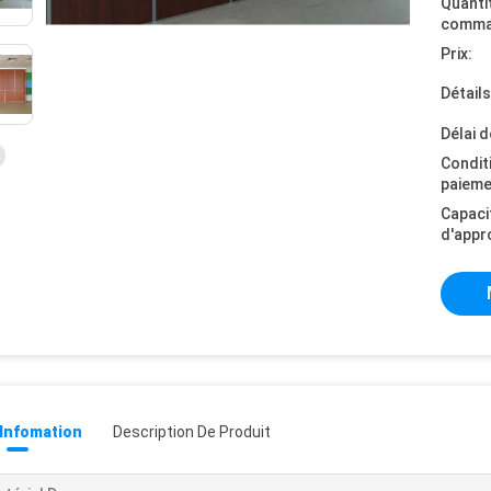
Quanti
comma
Prix:
Détail
Délai d
Condit
paieme
Capaci
d'appr
 Infomation
Description De Produit