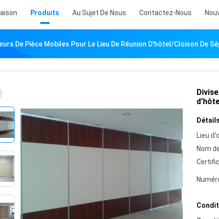
aison
Produits
Au Sujet De Nous
Contactez-Nous
Nouv
seurs De Pièce Mobiles Pour Le Lieu De Réunion D'hôtel/cloison De Sé
Divise
d'hôte
Détails
Lieu d'o
Nom de
Certifi
Numéro
Condit