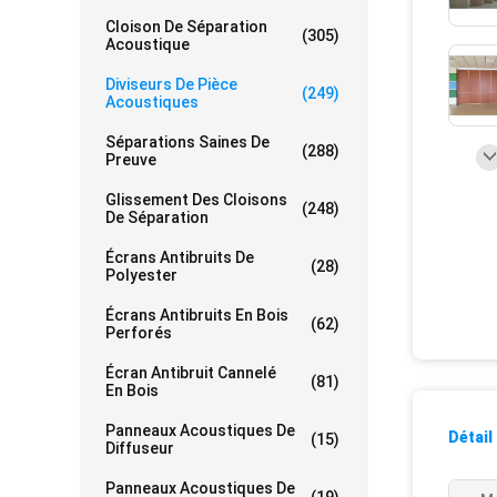
Cloison De Séparation
(305)
Acoustique
Diviseurs De Pièce
(249)
Acoustiques
Séparations Saines De
(288)
Preuve
Glissement Des Cloisons
(248)
De Séparation
Écrans Antibruits De
(28)
Polyester
Écrans Antibruits En Bois
(62)
Perforés
Écran Antibruit Cannelé
(81)
En Bois
Panneaux Acoustiques De
Détail
(15)
Diffuseur
Panneaux Acoustiques De