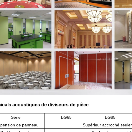
icals acoustiques de diviseurs de pièce
Série
BG65
BG85
pension de panneau
Supérieur accroché seule