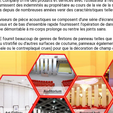
Company offre des produits et services avec l'utilisateur à l'es
urnissent des indemnités au propriétaire au cours de la vie de la
 depuis de nombreuses années venir des caractéristiques telles 
viseurs de pièce acoustiques se composent d'une série d'écrans 
sus et de bas d'ensemble rapide fournissent l'opération de dans-
e démontable à mi-corps prolonge ou rentre les joints sains.
fournit beaucoup de genres de finitions de panneau telles que la
u stratifié ou d'autres surfaces de coutume, panneaux égalemen
pale ou le contreplaqué crues) pour que la décoration de cham