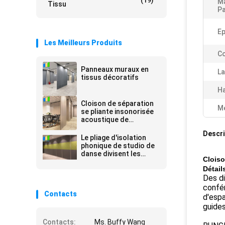
(19)
Ma
Tissu
P
Ep
Les Meilleurs Produits
Co
Panneaux muraux en
La
tissus décoratifs
Ha
Cloison de séparation
Me
se pliante insonorisée
acoustique de
diviseurs de pièce de
Descri
restaurant
Le pliage d'isolation
phonique de studio de
danse divisent les
Cloiso
diviseurs de pièce
Détail
acoustiques
Des di
confér
Contacts
d'espa
guides
Contacts:
Ms. Buffy Wang