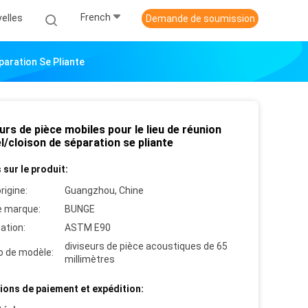
French
elles
Demande de soumission
paration Se Pliante
urs de pièce mobiles pour le lieu de réunion
l/cloison de séparation se pliante
 sur le produit:
rigine:
Guangzhou, Chine
 marque:
BUNGE
cation:
ASTM E90
diviseurs de pièce acoustiques de 65
 de modèle:
millimètres
ions de paiement et expédition: