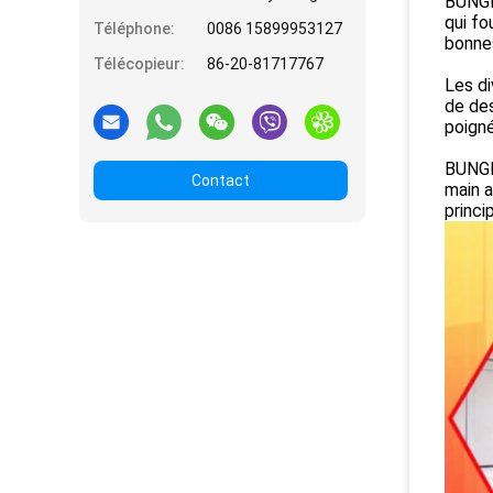
BUNGE 
qui fo
Téléphone:
0086 15899953127
bonnes
Télécopieur:
86-20-81717767
Les di
de des
poigné
BUNGE 
Contact
main a
princi