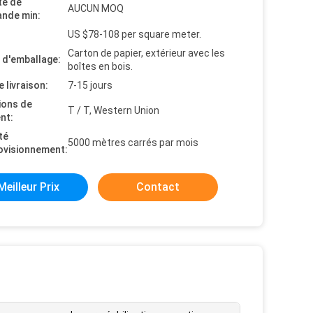
té de
AUCUN MOQ
nde min:
US $78-108 per square meter.
Carton de papier, extérieur avec les
s d'emballage:
boîtes en bois.
e livraison:
7-15 jours
ions de
T / T, Western Union
nt:
té
5000 mètres carrés par mois
ovisionnement:
Meilleur Prix
Contact