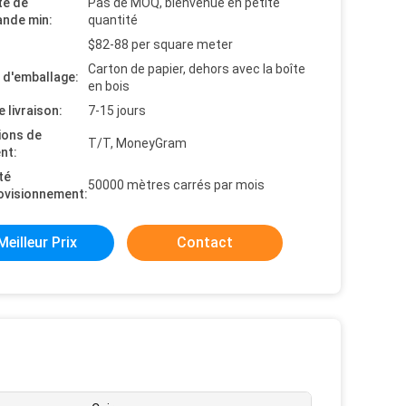
té de
Pas de MOQ, bienvenue en petite
nde min:
quantité
$82-88 per square meter
Carton de papier, dehors avec la boîte
s d'emballage:
en bois
e livraison:
7-15 jours
ions de
T/T, MoneyGram
nt:
té
50000 mètres carrés par mois
ovisionnement:
Meilleur Prix
Contact