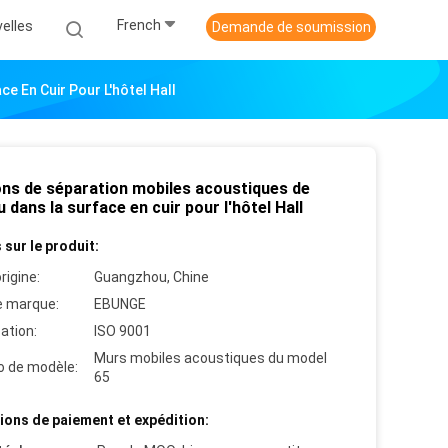
French
elles
Demande de soumission
e En Cuir Pour L'hôtel Hall
ons de séparation mobiles acoustiques de
 dans la surface en cuir pour l'hôtel Hall
 sur le produit:
rigine:
Guangzhou, Chine
 marque:
EBUNGE
cation:
ISO 9001
Murs mobiles acoustiques du model
 de modèle:
65
ions de paiement et expédition: