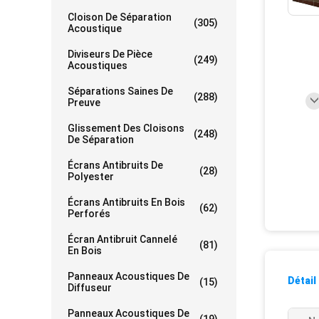
Cloison De Séparation
(305)
Acoustique
Diviseurs De Pièce
(249)
Acoustiques
Séparations Saines De
(288)
Preuve
Glissement Des Cloisons
(248)
De Séparation
Écrans Antibruits De
(28)
Polyester
Écrans Antibruits En Bois
(62)
Perforés
Écran Antibruit Cannelé
(81)
En Bois
Panneaux Acoustiques De
Détail
(15)
Diffuseur
Panneaux Acoustiques De