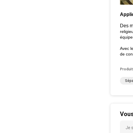
Appli
Des m
religie
équipe
Avec l
de cons
Produit
Sépa
Vous
Je 