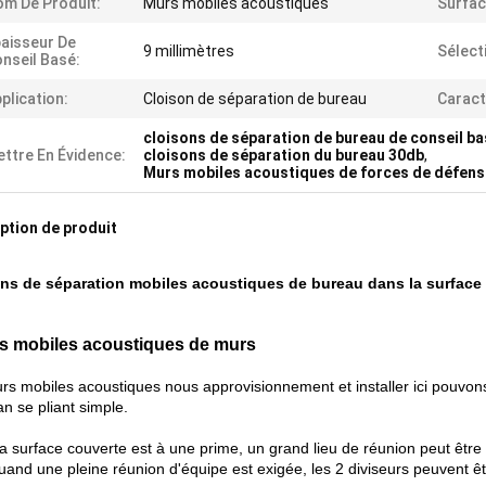
m De Produit:
Murs mobiles acoustiques
Surfac
aisseur De
9 millimètres
Sélect
nseil Basé:
plication:
Cloison de séparation de bureau
Caract
cloisons de séparation de bureau de conseil b
ttre En Évidence:
cloisons de séparation du bureau 30db
,
Murs mobiles acoustiques de forces de défense
ption de produit
ns de séparation mobiles acoustiques de bureau dans la surface en
ls mobiles acoustiques de murs
rs mobiles acoustiques nous approvisionnement et installer ici pouvon
n se pliant simple.
a surface couverte est à une prime, un grand lieu de réunion peut être 
uand une pleine réunion d'équipe est exigée, les 2 diviseurs peuvent êt