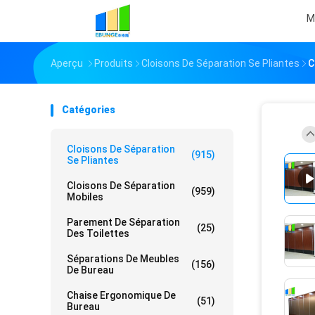
M
Aperçu
Produits
Cloisons De Séparation Se Pliantes
C
Catégories
Cloisons De Séparation
(915)
Se Pliantes
Cloisons De Séparation
(959)
Mobiles
Parement De Séparation
(25)
Des Toilettes
Séparations De Meubles
(156)
De Bureau
Chaise Ergonomique De
(51)
Bureau