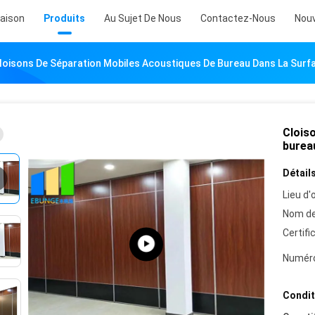
aison
Produits
Au Sujet De Nous
Contactez-Nous
Nouv
loisons De Séparation Mobiles Acoustiques De Bureau Dans La Surfac
Clois
bureau
Détails
Lieu d'o
Nom de
Certifi
Numéro
Condit