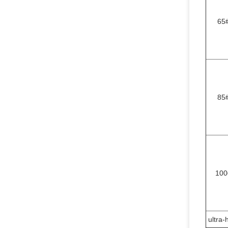
65
85
100
ultra-