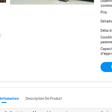
Quanti
comma
Prix:
Détail
Délai d
Condit
paieme
Capaci
d'appr
 Infomation
Description De Produit