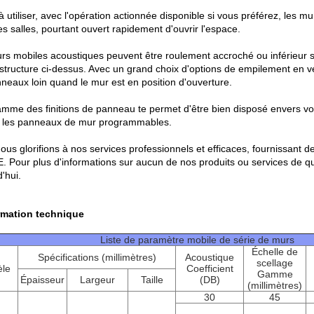
à utiliser, avec l'opération actionnée disponible si vous préférez, les 
es salles, pourtant ouvert rapidement d'ouvrir l'espace.
rs mobiles acoustiques peuvent être roulement accroché ou inférieur su
 structure ci-dessus. Avec un grand choix d'options de empilement en
nneaux loin quand le mur est en position d'ouverture.
mme des finitions de panneau te permet d'être bien disposé envers vo
 les panneaux de mur programmables.
us glorifions à nos services professionnels et efficaces, fournissant de
 Pour plus d'informations sur aucun de nos produits ou services de qua
'hui.
rmation technique
Liste de paramètre mobile de série de murs
Échelle de
Spécifications (millimètres)
Acoustique
scellage
le
Coefficient
Gamme
Épaisseur
Largeur
Taille
(DB)
(millimètres)
30
45