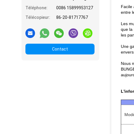
Facile 
Téléphone:
0086 15899953127
entre l
Télécopieur:
86-20-81717767
Les mu
que la
les pa
Une ga
Contact
envers
Nous no
BUNGE.
aujourd
L'info
Modè