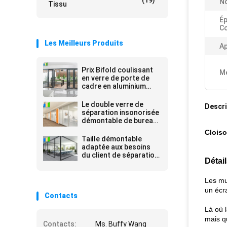
(19)
No
Tissu
Ép
Co
Les Meilleurs Produits
Ap
Prix Bifold coulissant
Me
en verre de porte de
cadre en aluminium
résidentiel et
commercial
Le double verre de
Descri
séparation insonorisée
démontable de bureau
a fixé des cloisons de
Cloiso
séparation avec le
Taille démontable
cadre en aluminium
adaptée aux besoins
du client de séparation
Détai
en verre de cadre en
aluminium de bureau
pleine
Les mu
un écra
Contacts
Là où l
mais q
Contacts:
Ms. Buffy Wang