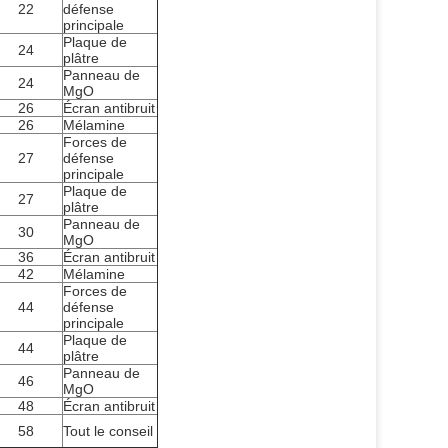
22
défense
principale
Plaque de
24
plâtre
Panneau de
24
MgO
26
Écran antibruit
26
Mélamine
Forces de
27
défense
principale
Plaque de
27
plâtre
Panneau de
30
MgO
36
Écran antibruit
42
Mélamine
Forces de
44
défense
principale
Plaque de
44
plâtre
Panneau de
46
MgO
48
Écran antibruit
58
Tout le conseil