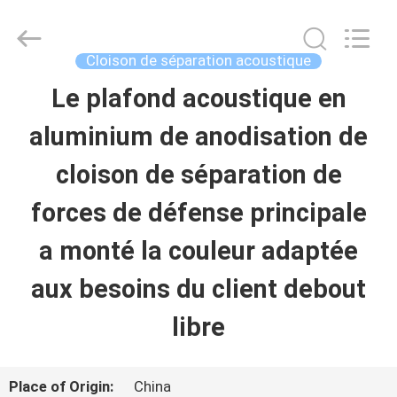
Guangdong
Bunge
Building
Material
Cloison de séparation acoustique
Industrial
Co.,
Le plafond acoustique en
MAISON
Ltd.
All
Rights
aluminium de anodisation de
Reserved.
PRODUITS
cloison de séparation de
forces de défense principale
AU
a monté la couleur adaptée
SUJET
aux besoins du client debout
DE
libre
NOUS
Place of Origin:
China