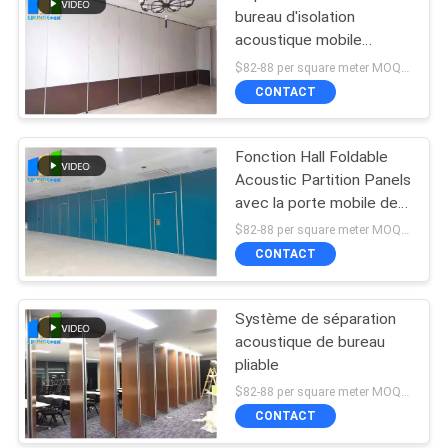
bureau d'isolation
acoustique mobile
provisoire de cloison de
$82-88 per square meter MOQ:NON MOQ, accueil de petite quantité
séparation
CONTACT
Fonction Hall Foldable
Acoustic Partition Panels
avec la porte mobile de
passage
$82-88 per square meter MOQ:NON MOQ, accueil de petite quantité
CONTACT
Système de séparation
acoustique de bureau
pliable
$82-88 per square meter MOQ:NON MOQ, accueil de petite quantité
CONTACT