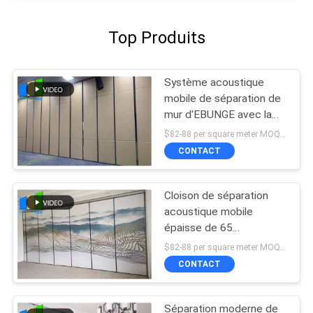
Top Produits
Système acoustique
mobile de séparation de
mur d'EBUNGE avec la
surface 4.6M Height de
$82-88 per square meter MOQ:NON MOQ, accueil de petite quantité
tissu
CONTACT
Cloison de séparation
acoustique mobile
épaisse de 65
millimètres aucune voie
$82-88 per square meter MOQ:NON MOQ, accueil de petite quantité
de plancher
CONTACT
Séparation moderne de