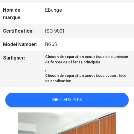
VISITE
Nom de
EBunge
D'USINE
marque:
Certification:
ISO 9001
CONTRÔLE
Model Number:
BG65
DE
Surligner:
Cloison de séparation acoustique en aluminium
QUALITÉ
de forces de défense principale
,
Cloison de séparation acoustique debout libre
de anodisation
CONTACTEZ-
NOUS
MEILLEUR PRIX
NOUVELLES