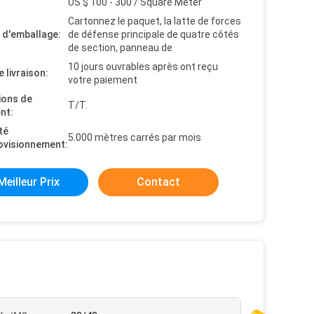
US $ 100 - 300 / Square Meter
Cartonnez le paquet, la latte de forces
s d'emballage:
de défense principale de quatre côtés
de section, panneau de
10 jours ouvrables après ont reçu
e livraison:
votre paiement
ions de
T/T.
nt:
té
5.000 mètres carrés par mois
ovisionnement:
Meilleur Prix
Contact