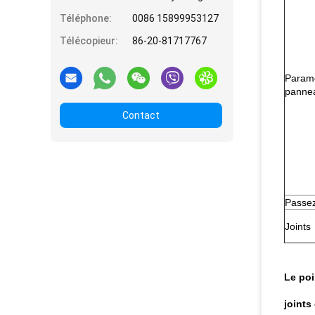
Téléphone:
0086 15899953127
Télécopieur:
86-20-81717767
Paramè
pannea
Contact
Passez
Joints
Le poi
joints