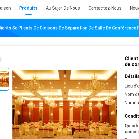
aison
Produits
Au Sujet De Nous
Contactez-Nous
Nouv
lients Se Pliants De Cloisons De Séparation De Salle De Conférence P
Client
de con
Détails
Lieu d'o
Nom de
Numéro
Condit
Quanti
comma