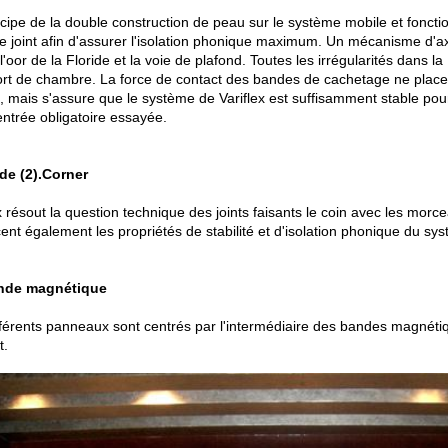
ncipe de la double construction de peau sur le système mobile et fonct
e joint afin d'assurer l'isolation phonique maximum. Un mécanisme d'axe
l'oor de la Floride et la voie de plafond. Toutes les irrégularités dans
ort de chambre. La force de contact des bandes de cachetage ne place p
e, mais s'assure que le système de Variflex est suffisamment stable 
entrée obligatoire essayée.
 de (2).Corner
x résout la question technique des joints faisants le coin avec les morc
ent également les propriétés de stabilité et d'isolation phonique du sy
ande magnétique
férents panneaux sont centrés par l'intermédiaire des bandes magnétique
t.