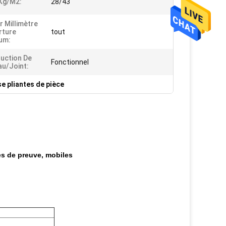
Kg/m2:
28/43
r Millimètre
rture
tout
um:
uction De
Fonctionnel
u/joint:
e pliantes de pièce
es de preuve, mobiles