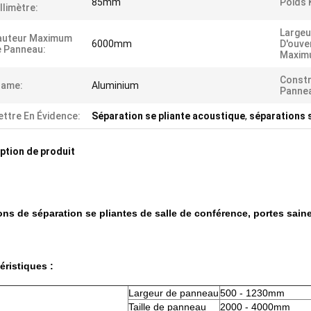
85mm
Poids 
llimètre:
Largeu
auteur Maximum
6000mm
D'ouve
 Panneau:
Maxim
Constr
rame:
Aluminium
Pannea
ttre En Évidence:
Séparation se pliante acoustique
,
séparations s
ption de produit
ons de séparation se pliantes de salle de conférence, portes sain
éristiques :
Largeur de panneau
500 - 1230mm
Taille de panneau
2000 - 4000mm