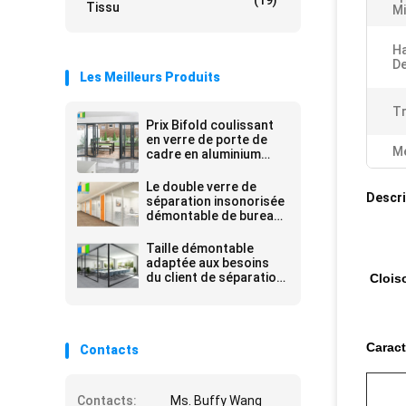
(19)
Tissu
Mi
H
De
Les Meilleurs Produits
T
Prix Bifold coulissant
en verre de porte de
Me
cadre en aluminium
résidentiel et
commercial
Le double verre de
Descri
séparation insonorisée
démontable de bureau
a fixé des cloisons de
séparation avec le
Taille démontable
cadre en aluminium
adaptée aux besoins
du client de séparation
Clois
en verre de cadre en
aluminium de bureau
pleine
Caract
Contacts
Contacts:
Ms. Buffy Wang