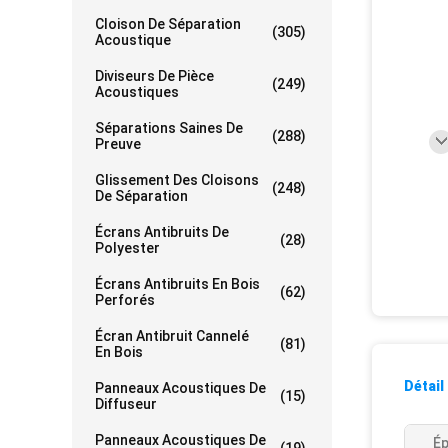
Cloison De Séparation
(305)
Acoustique
Diviseurs De Pièce
(249)
Acoustiques
Séparations Saines De
(288)
Preuve
Glissement Des Cloisons
(248)
De Séparation
Écrans Antibruits De
(28)
Polyester
Écrans Antibruits En Bois
(62)
Perforés
Écran Antibruit Cannelé
(81)
En Bois
Détail
Panneaux Acoustiques De
(15)
Diffuseur
Panneaux Acoustiques De
Ép