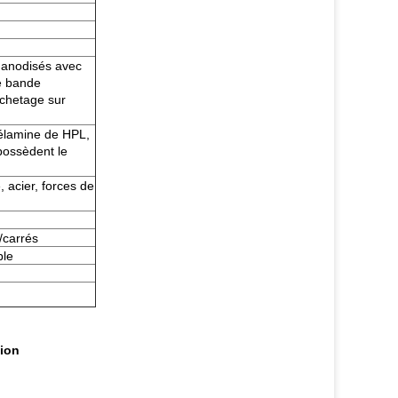
m anodisés avec
de bande
chetage sur
mélamine de HPL,
 possèdent le
 acier, forces de
/carrés
ble
tion