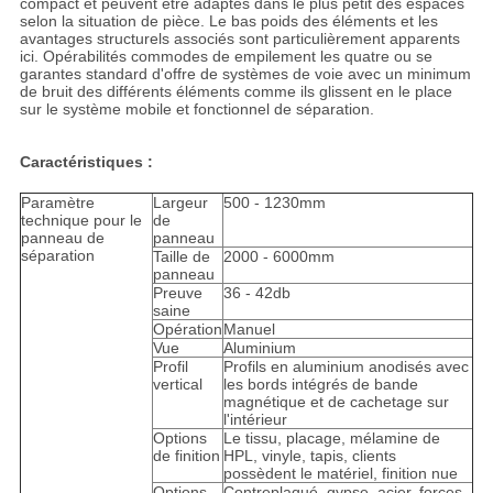
compact et peuvent être adaptés dans le plus petit des espaces
selon la situation de pièce. Le bas poids des éléments et les
avantages structurels associés sont particulièrement apparents
ici. Opérabilités commodes de empilement les quatre ou se
garantes standard d'offre de systèmes de voie avec un minimum
de bruit des différents éléments comme ils glissent en le place
sur le système mobile et fonctionnel de séparation.
Caractéristiques :
Paramètre
Largeur
500 - 1230mm
technique pour le
de
panneau de
panneau
séparation
Taille de
2000 - 6000mm
panneau
Preuve
36 - 42db
saine
Opération
Manuel
Vue
Aluminium
Profil
Profils en aluminium anodisés avec
vertical
les bords intégrés de bande
magnétique et de cachetage sur
l'intérieur
Options
Le tissu, placage, mélamine de
de finition
HPL, vinyle, tapis, clients
possèdent le matériel, finition nue
Options
Contreplaqué, gypse, acier, forces