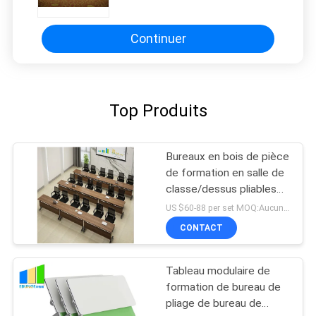
battants
Continuer
Top Produits
Bureaux en bois de pièce
de formation en salle de
classe/dessus pliables
de Tableau de
US $60-88 per set MOQ:Aucun MOQ, petite quantité accueillie
conférence avec des
CONTACT
roues
Tableau modulaire de
formation de bureau de
pliage de bureau de