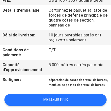
Prix:
US $ 100 - 300 / Square Meter
Détails d'emballage:
Cartonnez le paquet, la latte de
CONTRÔLE
forces de défense principale de
DE
quatre côtés de section,
panneau de
QUALITÉ
Délai de livraison:
10 jours ouvrables après ont
reçu votre paiement
CONTACTEZ-
Conditions de
T/T.
NOUS
paiement:
Capacité
5.000 mètres carrés par mois
NOUVELLES
d'approvisionnement:
Surligner:
,
séparation de poste de travail de bureau
DEMANDEZ
meubles de postes de travail de bureau
UNE
MEILLEUR PRIX
CITATION