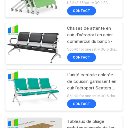
pliage de lieu de réunion
US $48-65/pcs MOQ:1 PC.
avec des roues
CONTACT
Chaises de attente en
cuir d'aéroport en acier
commercial du banc 3-
Seater
$60-90 for one set MOQ:5 chaises de attente d'aéroport d'ensembles
CONTACT
L'unité centrale colorée
de coussin garnissent en
cuir l'aéroport Seaters de
chaises de salle
$60-90 for one set MOQ:5 chaises de attente d'aéroport d'ensembles
d'attente
CONTACT
Tableaux de pliage
multifonctionnels de lieu