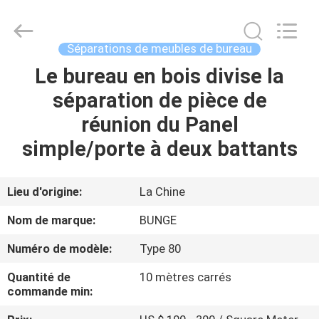
Guangdong
Bunge
Building
Material
Industrial
Séparations de meubles de bureau
Co.,
Ltd.
All
Le bureau en bois divise la
MAISON
Rights
Reserved.
séparation de pièce de
PRODUITS
réunion du Panel
simple/porte à deux battants
AU
SUJET
Lieu d'origine:
La Chine
DE
Nom de marque:
BUNGE
NOUS
Numéro de modèle:
Type 80
Quantité de
10 mètres carrés
VISITE
commande min:
D'USINE