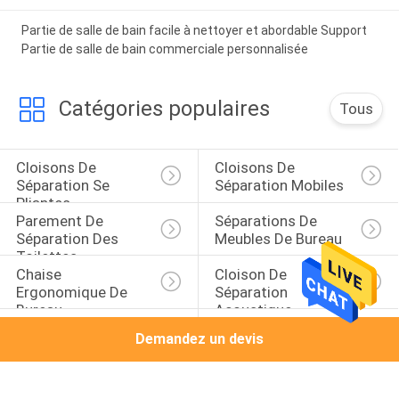
Partie de salle de bain facile à nettoyer et abordable Support
Partie de salle de bain commerciale personnalisée
Catégories populaires
Tous
Cloisons De 
Cloisons De 
Séparation Se 
Séparation Mobiles
Pliantes
Parement De 
Séparations De 
Séparation Des 
Meubles De Bureau
Toilettes
Chaise 
Cloison De 
Ergonomique De 
Séparation 
Bureau
Acoustique
Diviseurs De Pièce 
Séparations Saines 
Demandez un devis
Acoustiques
De Preuve