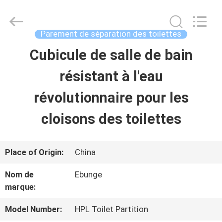
Guangdong
Bunge
Building
Material
Parement de séparation des toilettes
Industrial
Co.,
Cubicule de salle de bain
MAISON
Ltd.
All
Rights
résistant à l'eau
Reserved.
PRODUITS
révolutionnaire pour les
cloisons des toilettes
AU
SUJET
Place of Origin:
China
DE
Nom de
Ebunge
marque:
NOUS
Model Number:
HPL Toilet Partition