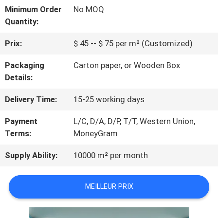
VISITE
Minimum Order
No MOQ
Quantity:
D'USINE
Prix:
$ 45 -- $ 75 per m² (Customized)
CONTRÔLE
Packaging
Carton paper, or Wooden Box
Details:
DE
Delivery Time:
15-25 working days
QUALITÉ
Payment
L/C, D/A, D/P, T/T, Western Union,
Terms:
MoneyGram
CONTACTEZ-
Supply Ability:
10000 m² per month
NOUS
MEILLEUR PRIX
NOUVELLES