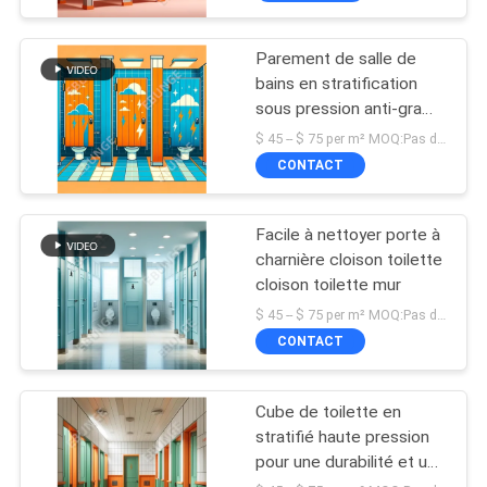
Parement de salle de
bains en stratification
sous pression anti-graffiti
monté au sol
$ 45 -- $ 75 per m² MOQ:Pas de MOQ
CONTACT
Facile à nettoyer porte à
charnière cloison toilette
cloison toilette mur
$ 45 -- $ 75 per m² MOQ:Pas de MOQ
CONTACT
Cube de toilette en
stratifié haute pression
pour une durabilité et une
résistance aux rayures