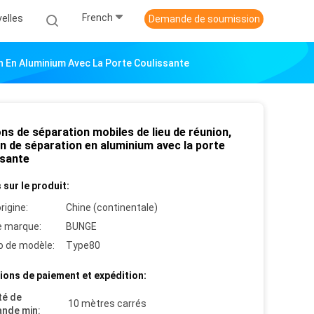
French
elles
Demande de soumission
n En Aluminium Avec La Porte Coulissante
ns de séparation mobiles de lieu de réunion,
n de séparation en aluminium avec la porte
ssante
 sur le produit:
rigine:
Chine (continentale)
 marque:
BUNGE
 de modèle:
Type80
ions de paiement et expédition:
té de
10 mètres carrés
nde min: