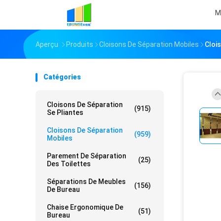
M
Aperçu
Produits
Cloisons De Séparation Mobiles
Cloi
Catégories
Cloisons De Séparation
(915)
Se Pliantes
Cloisons De Séparation
(959)
Mobiles
Parement De Séparation
(25)
Des Toilettes
Séparations De Meubles
(156)
De Bureau
Chaise Ergonomique De
(51)
Bureau