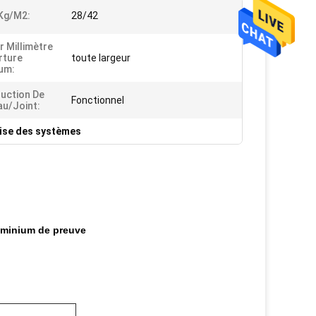
Kg/m2:
28/42
r Millimètre
rture
toute largeur
um:
uction De
Fonctionnel
u/joint:
ivise des systèmes
luminium de preuve