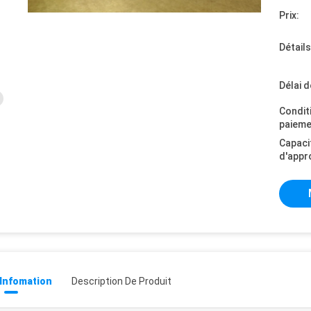
Prix:
Détail
Délai d
Condit
paieme
Capaci
d'appr
 Infomation
Description De Produit