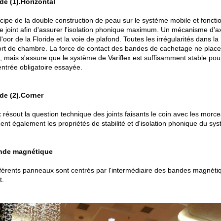
 de (1).Horizontal
ncipe de la double construction de peau sur le système mobile et fonct
e joint afin d'assurer l'isolation phonique maximum. Un mécanisme d'axe
l'oor de la Floride et la voie de plafond. Toutes les irrégularités dans
ort de chambre. La force de contact des bandes de cachetage ne place p
e, mais s'assure que le système de Variflex est suffisamment stable 
entrée obligatoire essayée.
 de (2).Corner
x résout la question technique des joints faisants le coin avec les morc
ent également les propriétés de stabilité et d'isolation phonique du sy
ande magnétique
férents panneaux sont centrés par l'intermédiaire des bandes magnétique
t.