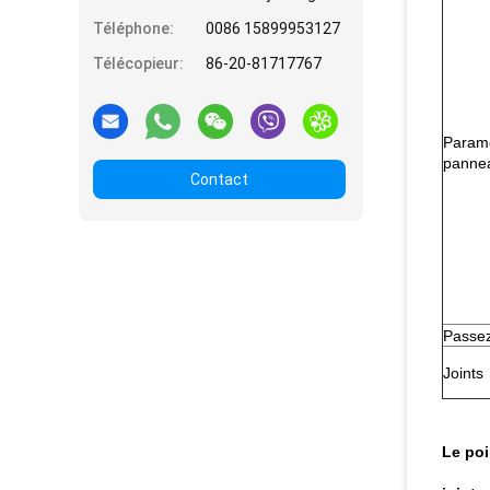
Téléphone:
0086 15899953127
Télécopieur:
86-20-81717767
Paramè
pannea
Contact
Passez
Joints
Le poi