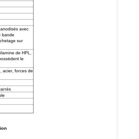
m anodisés avec
de bande
chetage sur
mélamine de HPL,
 possèdent le
 acier, forces de
carrés
ble
tion