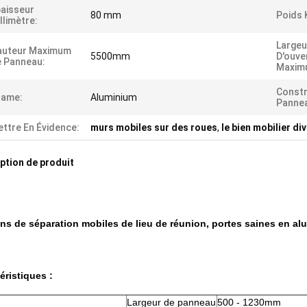
aisseur
80 mm
Poids 
llimètre:
Largeu
auteur Maximum
5500mm
D'ouve
 Panneau:
Maxim
Constr
rame:
Aluminium
Pannea
ttre En Évidence:
murs mobiles sur des roues
,
le bien mobilier d
ption de produit
ns de séparation mobiles de lieu de réunion, portes saines en a
éristiques :
Largeur de panneau
500 - 1230mm