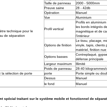
Taille de panneau
2000 - 5000mm
Preuve saine
28 - 42db
Opération
Manuel
Vue
Aluminium
Profils en aluminiu
les bords intégrés 
Profil vertical
tre technique pour le
magnétique et de ca
u de séparation
l'intérieur
Le tissu, placage, 
Options de finition
vinyle, tapis, clients
matériel, finition nue
Contreplaqué, gypse,
Options basses
défense principale
Largeur maximum
Illimité
Poids de panneau
28-40 kilogrammes/
 la sélection de porte
porte
Porte simple ou dou
Dessus
Manuel
le fond
Manuel
nt spécial traitant sur le système mobile et fonctionnel de sépara