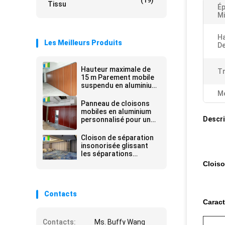
(19)
Tissu
Ép
Mi
H
Les Meilleurs Produits
De
Hauteur maximale de
T
15 m Parement mobile
suspendu en aluminium
avec 100 mm
Me
Panneau de cloisons
mobiles en aluminium
Descri
personnalisé pour une
hauteur de 15 M Max
600-1200 mm
Cloison de séparation
insonorisée glissant
les séparations
mobiles se pliantes
Cloiso
pour le restaurant
Contacts
Caract
Contacts:
Ms. Buffy Wang