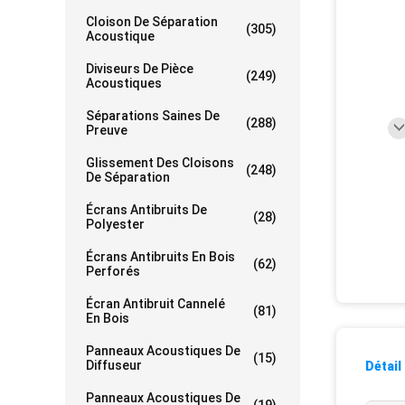
Cloison De Séparation
(305)
Acoustique
Diviseurs De Pièce
(249)
Acoustiques
Séparations Saines De
(288)
Preuve
Glissement Des Cloisons
(248)
De Séparation
Écrans Antibruits De
(28)
Polyester
Écrans Antibruits En Bois
(62)
Perforés
Écran Antibruit Cannelé
(81)
En Bois
Panneaux Acoustiques De
(15)
Diffuseur
Détail
Panneaux Acoustiques De