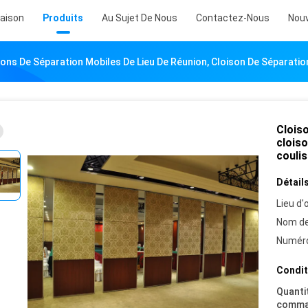
aison
Produits
Au Sujet De Nous
Contactez-Nous
Nouv
sons De Séparation Mobiles De Lieu De Réunion, Cloison De Séparatio
Cloiso
cloiso
couli
Détails
Lieu d'o
Nom de
Numéro
Condit
Quanti
comma