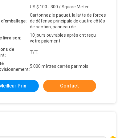
US $ 100 - 300 / Square Meter
Cartonnez le paquet, la latte de forces
s d'emballage:
de défense principale de quatre côtés
de section, panneau de
10 jours ouvrables après ont reçu
e livraison:
votre paiement
ions de
T/T.
nt:
té
5.000 mètres carrés par mois
ovisionnement:
Meilleur Prix
Contact