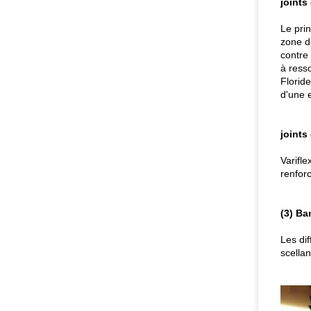
joints
Le pri
zone d
contre 
à ress
Florid
d'une 
joints
Varifle
renforc
(3) B
Les dif
scellan