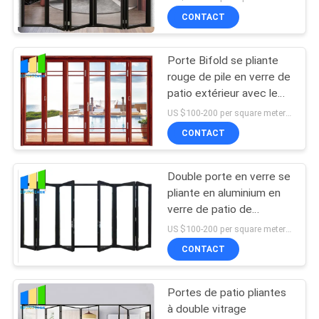
double verre vitré
CONTACT
Porte Bifold se pliante
rouge de pile en verre de
patio extérieur avec le
cadre en aluminium
US $100-200 per square meter MOQ:Aucun MOQ, 1 mètre carré également de disponible
CONTACT
Double porte en verre se
pliante en aluminium en
verre de patio de
coupure thermique pour
US $100-200 per square meter MOQ:Aucun MOQ, 1 mètre carré également de disponible
le lieu de réunion
CONTACT
Portes de patio pliantes
à double vitrage