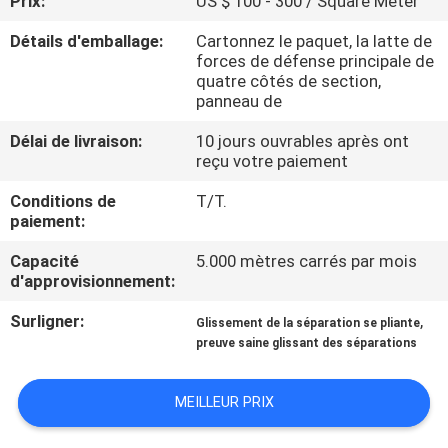
Prix:
US $ 100 - 300 / Square Meter
Détails d'emballage:
Cartonnez le paquet, la latte de
CONTRÔLE
forces de défense principale de
DE
quatre côtés de section,
panneau de
QUALITÉ
Délai de livraison:
10 jours ouvrables après ont
reçu votre paiement
CONTACTEZ-
Conditions de
T/T.
NOUS
paiement:
Capacité
5.000 mètres carrés par mois
NOUVELLES
d'approvisionnement:
Surligner:
,
Glissement de la séparation se pliante
DEMANDEZ
preuve saine glissant des séparations
UNE
MEILLEUR PRIX
CITATION