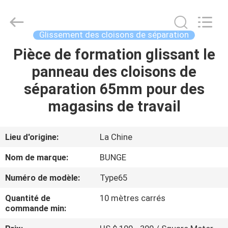
Guangdong
Bunge
Building
Material
Industrial
Glissement des cloisons de séparation
Co.,
Ltd.
All
Pièce de formation glissant le
MAISON
Rights
Reserved.
panneau des cloisons de
PRODUITS
séparation 65mm pour des
magasins de travail
AU
SUJET
Lieu d'origine:
La Chine
DE
Nom de marque:
BUNGE
NOUS
Numéro de modèle:
Type65
Quantité de
10 mètres carrés
VISITE
commande min:
D'USINE