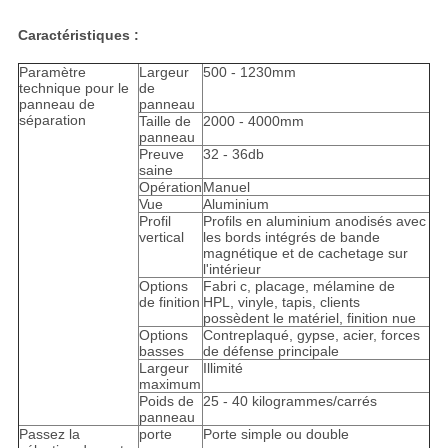
Caractéristiques :
Paramètre
Largeur
500 - 1230mm
technique pour le
de
panneau de
panneau
séparation
Taille de
2000 - 4000mm
panneau
Preuve
32 - 36db
saine
Opération
Manuel
Vue
Aluminium
Profil
Profils en aluminium anodisés avec
vertical
les bords intégrés de bande
magnétique et de cachetage sur
l'intérieur
Options
Fabri c, placage, mélamine de
de finition
HPL, vinyle, tapis, clients
possèdent le matériel, finition nue
Options
Contreplaqué, gypse, acier, forces
basses
de défense principale
Largeur
Illimité
maximum
Poids de
25 - 40 kilogrammes/carrés
panneau
Passez la
porte
Porte simple ou double