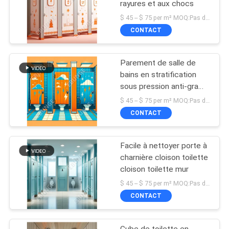
rayures et aux chocs
$ 45 -- $ 75 per m² MOQ:Pas de MOQ
CONTACT
Parement de salle de
bains en stratification
sous pression anti-graffiti
monté au sol
$ 45 -- $ 75 per m² MOQ:Pas de MOQ
CONTACT
Facile à nettoyer porte à
charnière cloison toilette
cloison toilette mur
$ 45 -- $ 75 per m² MOQ:Pas de MOQ
CONTACT
Cube de toilette en