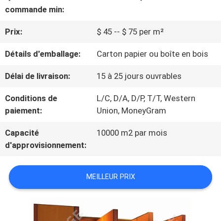
VISITE
commande min:
D'USINE
Prix:
$ 45 -- $ 75 per m²
Détails d'emballage:
Carton papier ou boîte en bois
CONTRÔLE
Délai de livraison:
15 à 25 jours ouvrables
DE
Conditions de
L/C, D/A, D/P, T/T, Western
QUALITÉ
paiement:
Union, MoneyGram
Capacité
10000 m2 par mois
CONTACTEZ-
d'approvisionnement:
NOUS
MEILLEUR PRIX
NOUVELLES