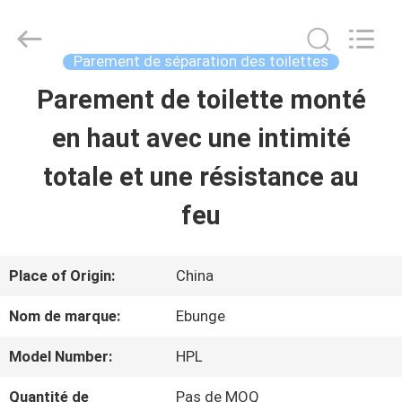
Guangdong
Bunge
Building
Material
Parement de séparation des toilettes
Industrial
Co.,
Parement de toilette monté
MAISON
Ltd.
All
Rights
en haut avec une intimité
Reserved.
PRODUITS
totale et une résistance au
feu
AU
SUJET
Place of Origin:
China
DE
Nom de marque:
Ebunge
NOUS
Model Number:
HPL
Quantité de
Pas de MOQ