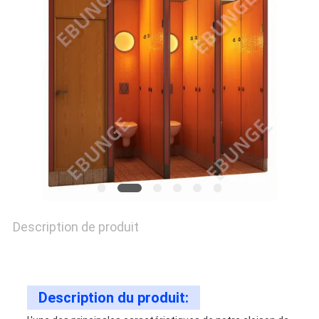
DEMANDEZ
UNE
CITATION
PLAN
DU
SITE
Description de produit
PRIVACY
POLICY
Description du produit: