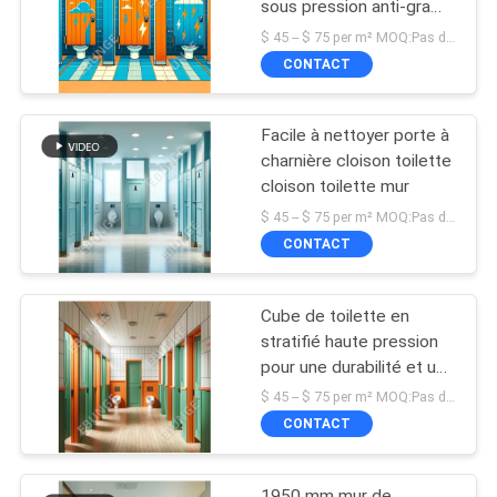
sous pression anti-graffiti
monté au sol
$ 45 -- $ 75 per m² MOQ:Pas de MOQ
CONTACT
Facile à nettoyer porte à
charnière cloison toilette
cloison toilette mur
$ 45 -- $ 75 per m² MOQ:Pas de MOQ
CONTACT
Cube de toilette en
stratifié haute pression
pour une durabilité et une
résistance aux rayures
$ 45 -- $ 75 per m² MOQ:Pas de MOQ
CONTACT
1950 mm mur de