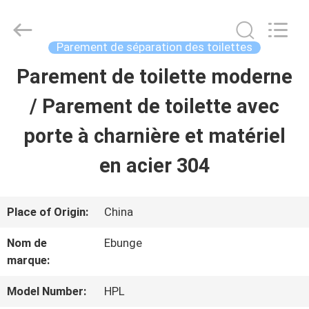
Guangdong
Bunge
Building
Material
Parement de séparation des toilettes
Industrial
Co.,
Parement de toilette moderne
MAISON
Ltd.
All
Rights
/ Parement de toilette avec
Reserved.
PRODUITS
porte à charnière et matériel
en acier 304
AU
SUJET
Place of Origin:
China
DE
Nom de
Ebunge
marque:
NOUS
Model Number:
HPL