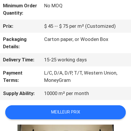
VISITE
Minimum Order
No MOQ
Quantity:
D'USINE
Prix:
$ 45 -- $ 75 per m² (Customized)
CONTRÔLE
Packaging
Carton paper, or Wooden Box
Details:
DE
Delivery Time:
15-25 working days
QUALITÉ
Payment
L/C, D/A, D/P, T/T, Western Union,
Terms:
MoneyGram
CONTACTEZ-
Supply Ability:
10000 m² per month
NOUS
MEILLEUR PRIX
NOUVELLES