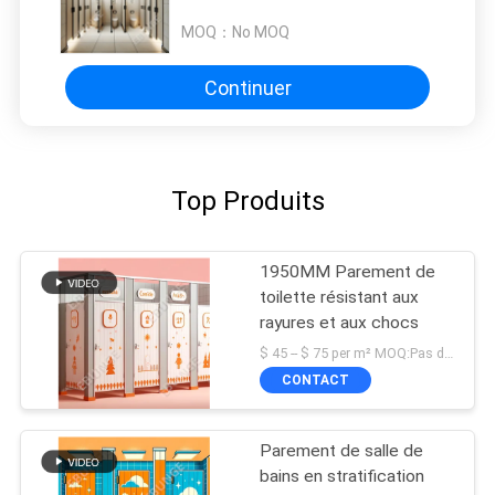
charnière et matériel en acier 304
MOQ：
No MOQ
Continuer
Top Produits
1950MM Parement de
toilette résistant aux
rayures et aux chocs
$ 45 -- $ 75 per m² MOQ:Pas de MOQ
CONTACT
Parement de salle de
bains en stratification