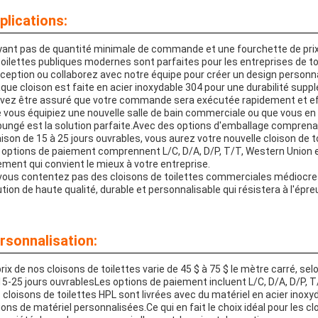
plications:
yant pas de quantité minimale de commande et une fourchette de prix 
toilettes publiques modernes sont parfaites pour les entreprises de to
ception ou collaborez avec notre équipe pour créer un design personn
que cloison est faite en acier inoxydable 304 pour une durabilité sup
vez être assuré que votre commande sera exécutée rapidement et e
 vous équipiez une nouvelle salle de bain commerciale ou que vous en r
bungé est la solution parfaite.Avec des options d'emballage comprenan
raison de 15 à 25 jours ouvrables, vous aurez votre nouvelle cloison de t
 options de paiement comprennent L/C, D/A, D/P, T/T, Western Union et
ement qui convient le mieux à votre entreprise.
vous contentez pas des cloisons de toilettes commerciales médiocres
ution de haute qualité, durable et personnalisable qui résistera à l'épr
rsonnalisation:
prix de nos cloisons de toilettes varie de 45 $ à 75 $ le mètre carré, se
15-25 jours ouvrablesLes options de paiement incluent L/C, D/A, D/P, T
 cloisons de toilettes HPL sont livrées avec du matériel en acier ino
ions de matériel personnalisées.Ce qui en fait le choix idéal pour les 