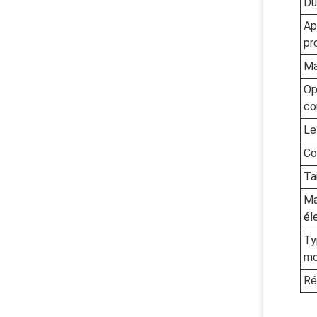
Du
Ap
pr
Ma
Op
co
Le
Co
Tai
Ma
él
Ty
mo
Ré