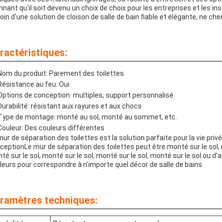
nnant qu'il soit devenu un choix de choix pour les entreprises et les in
oin d'une solution de cloison de salle de bain fiable et élégante, ne ch
ractéristiques:
Nom du produit: Parement des toilettes
Résistance au feu: Oui
Options de conception: multiples, support personnalisé
Durabilité: résistant aux rayures et aux chocs
Type de montage: monté au sol, monté au sommet, etc.
Couleur: Des couleurs différentes
mur de séparation des toilettes est la solution parfaite pour la vie priv
ceptionLe mur de séparation des toilettes peut être monté sur le sol, 
té sur le sol, monté sur le sol, monté sur le sol, monté sur le sol.ou d
leurs pour correspondre à n'importe quel décor de salle de bains.
ramètres techniques: