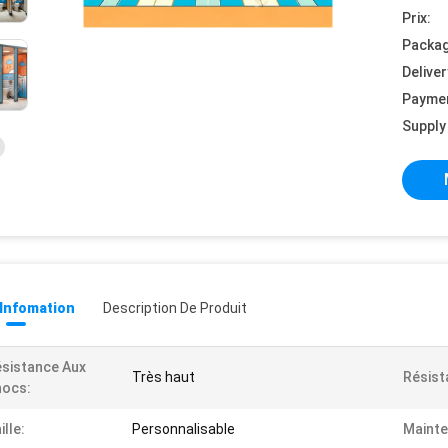
Prix:
Packag
Deliver
Payme
Supply 
 Infomation
Description De Produit
sistance Aux
Très haut
Résist
hocs:
ille:
Personnalisable
Mainte