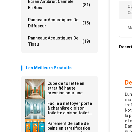
Écran Antibruit Cannelé
(81)
Op
En Bois
Co
Panneaux Acoustiques De
(15)
Diffuseur
Ma
Panneaux Acoustiques De
(19)
Tissu
Descri
Les Meilleurs Produits
De
Cube de toilette en
stratifié haute
pression pour une
L'u
durabilité et une
mat
résistance aux rayures
Facile à nettoyer porte
tra
à charnière cloison
Not
toilette cloison toilette
la 
mur
et 
Parement de salle de
Dan
bains en stratification
pub