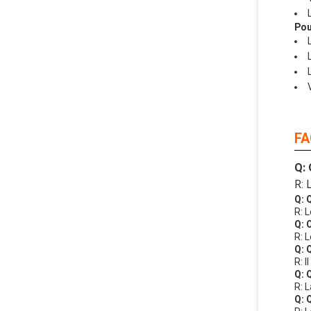
Pou
FA
Q: 
R: 
Q: 
R: 
Q: 
R: 
Q: 
R: 
Q: 
R: 
Q: 