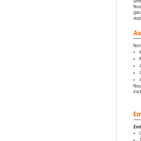
une
Nos
gar
auj
As
Not
Nou
ins
Em
Emb