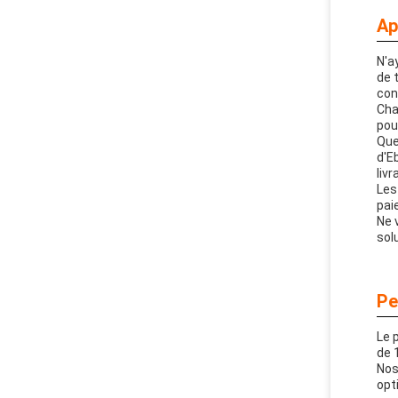
Ap
N'a
de 
con
Cha
pou
Que
d'E
liv
Les
pai
Ne 
sol
Pe
Le 
de 
Nos
opt